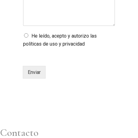
n
o
*
s
*
a
j
e
*
O
He leído, acepto y autorizo las
p
políticas de uso y privacidad
c
i
o
n
e
Enviar
s
m
ú
l
t
i
p
l
e
Contacto
s