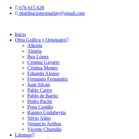
676 615 628
distribucionesmarlay@gmail.com
Inicio
Obra Gráfica y Originales
Alkorta
Almela
Bea López
Cristina Gayarre
Cristina Moneo
Eduardo Alonso
Fernando Fernandez
Juan Silván
Pablo Carrer
Pablo de Barrio
Pedro Puche
Pepa Castillo
Ramiro Undabeytia
Silvio Alino
Venancio Arribas
Vicente Chumilla
Láminas