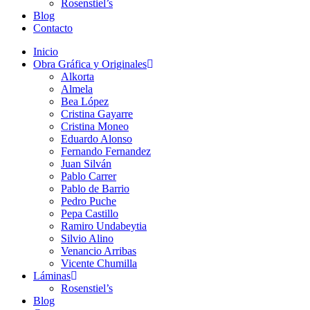
Rosenstiel’s
Blog
Contacto
Inicio
Obra Gráfica y Originales
Alkorta
Almela
Bea López
Cristina Gayarre
Cristina Moneo
Eduardo Alonso
Fernando Fernandez
Juan Silván
Pablo Carrer
Pablo de Barrio
Pedro Puche
Pepa Castillo
Ramiro Undabeytia
Silvio Alino
Venancio Arribas
Vicente Chumilla
Láminas
Rosenstiel’s
Blog