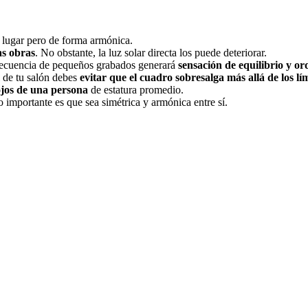
l lugar pero de forma armónica.
las obras
. No obstante, la luz solar directa los puede deteriorar.
 secuencia de pequeños grabados generará
sensación de equilibrio y or
al de tu salón debes
evitar que el cuadro sobresalga más allá de los lím
 ojos de una persona
de estatura promedio.
o importante es que sea simétrica y armónica entre sí.