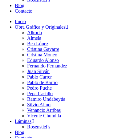
Blog
Contacto
Inicio
Obra Gráfica y Originales
Alkorta
Almela
Bea López
Cristina Gayarre
Cristina Moneo
Eduardo Alonso
Fernando Fernandez
Juan Silván
Pablo Carrer
Pablo de Barrio
Pedro Puche
Pepa Castillo
Ramiro Undabeytia
Silvio Alino
Venancio Arribas
Vicente Chumilla
Láminas
Rosenstiel’s
Blog
Contacto