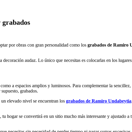
r grabados
 optar por obras con gran personalidad como los
grabados de Ramiro 
decoración audaz. Lo único que necesitas es colocarlas en los lugares 
 como a espacios amplios y luminosos. Para complementar la sencillez, n
or supuesto, grabados.
 a un elevado nivel se encuentran los
grabados de Ramiro Undabeytia
, tu hogar se convertirá en un sitio mucho más interesante y ajustado a 
 que necesitas sin necesidad de perder tiempo ni pagar sumas excesivas. 