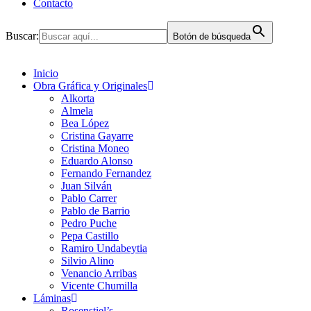
Contacto
Buscar:
Botón de búsqueda
Inicio
Obra Gráfica y Originales
Alkorta
Almela
Bea López
Cristina Gayarre
Cristina Moneo
Eduardo Alonso
Fernando Fernandez
Juan Silván
Pablo Carrer
Pablo de Barrio
Pedro Puche
Pepa Castillo
Ramiro Undabeytia
Silvio Alino
Venancio Arribas
Vicente Chumilla
Láminas
Rosenstiel’s